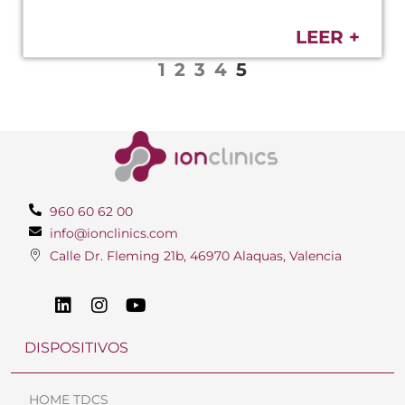
LEER +
1
2
3
4
5
960 60 62 00
info@ionclinics.com
Calle Dr. Fleming 21b, 46970 Alaquas, Valencia
DISPOSITIVOS
HOME TDCS