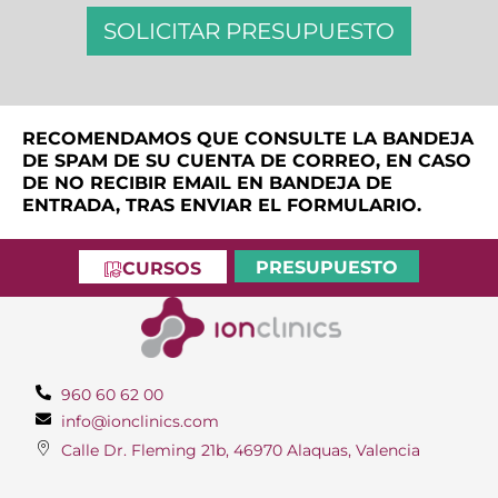
s
d
SOLICITAR PRESUPUESTO
e
v
e
r
i
RECOMENDAMOS QUE CONSULTE LA BANDEJA
f
DE SPAM DE SU CUENTA DE CORREO, EN CASO
i
DE NO RECIBIR EMAIL EN BANDEJA DE
c
ENTRADA, TRAS ENVIAR EL FORMULARIO.
a
c
PRESUPUESTO
CURSOS
i
ó
n
*
960 60 62 00
info@ionclinics.com
Calle Dr. Fleming 21b, 46970 Alaquas, Valencia