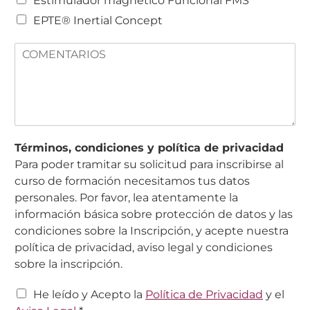
Estimulador magnético Funcional FMS
s
i
EPTE® Inertial Concept
t
i
C
v
o
o
m
E
e
P
n
T
t
E
a
?
r
Términos, condiciones y política de privacidad
i
Para poder tramitar su solicitud para inscribirse al
o
curso de formación necesitamos tus datos
s
personales. Por favor, lea atentamente la
información básica sobre protección de datos y las
condiciones sobre la Inscripción, y acepte nuestra
política de privacidad, aviso legal y condiciones
sobre la inscripción.
C
He leído y Acepto la
Política de Privacidad
y el
a