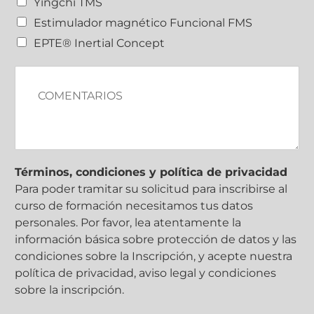
Yingchi TMS
o
Estimulador magnético Funcional FMS
s
i
EPTE® Inertial Concept
t
i
C
v
o
o
m
E
e
P
n
T
t
E
a
?
r
Términos, condiciones y política de privacidad
i
Para poder tramitar su solicitud para inscribirse al
o
curso de formación necesitamos tus datos
s
personales. Por favor, lea atentamente la
información básica sobre protección de datos y las
condiciones sobre la Inscripción, y acepte nuestra
política de privacidad, aviso legal y condiciones
sobre la inscripción.