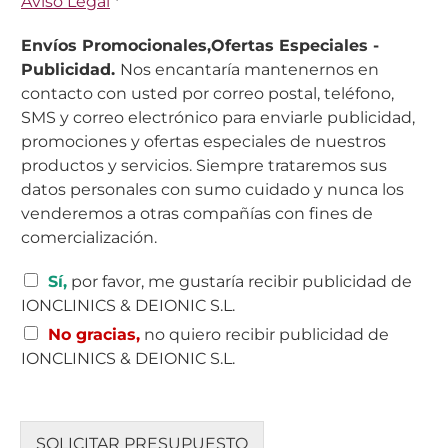
Aviso Legal
*
s
i
Envíos Promocionales,Ofertas Especiales -
l
Publicidad.
Nos encantaría mantenernos en
l
contacto con usted por correo postal, teléfono,
a
s
SMS y correo electrónico para enviarle publicidad,
d
promociones y ofertas especiales de nuestros
e
productos y servicios. Siempre trataremos sus
v
datos personales con sumo cuidado y nunca los
e
venderemos a otras compañías con fines de
r
i
comercialización.
f
i
C
Sí,
por favor, me gustaría recibir publicidad de
c
a
IONCLINICS & DEIONIC S.L.
a
s
c
No gracias,
no quiero recibir publicidad de
i
i
l
IONCLINICS & DEIONIC S.L.
ó
l
n
a
*
s
d
SOLICITAR PRESUPUESTO