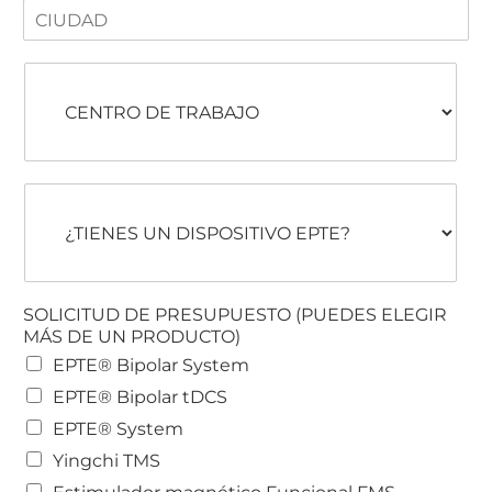
C
d
*
*
i
*
u
C
d
e
a
n
d
t
*
r
o
¿
d
T
e
i
t
e
r
n
a
e
b
SOLICITUD DE PRESUPUESTO (PUEDES ELEGIR
s
a
MÁS DE UN PRODUCTO)
u
j
EPTE® Bipolar System
n
o
d
EPTE® Bipolar tDCS
i
EPTE® System
s
p
Yingchi TMS
o