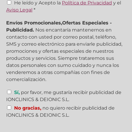
C
He leído y Acepto la
Política de Privacidad
y el
a
Aviso Legal
*
s
i
Envíos Promocionales,Ofertas Especiales -
l
Publicidad.
Nos encantaría mantenernos en
l
contacto con usted por correo postal, teléfono,
a
s
SMS y correo electrónico para enviarle publicidad,
d
promociones y ofertas especiales de nuestros
e
productos y servicios. Siempre trataremos sus
v
datos personales con sumo cuidado y nunca los
e
venderemos a otras compañías con fines de
r
i
comercialización.
f
i
C
Sí,
por favor, me gustaría recibir publicidad de
c
a
IONCLINICS & DEIONIC S.L.
a
s
c
No gracias,
no quiero recibir publicidad de
i
i
l
IONCLINICS & DEIONIC S.L.
ó
l
n
a
*