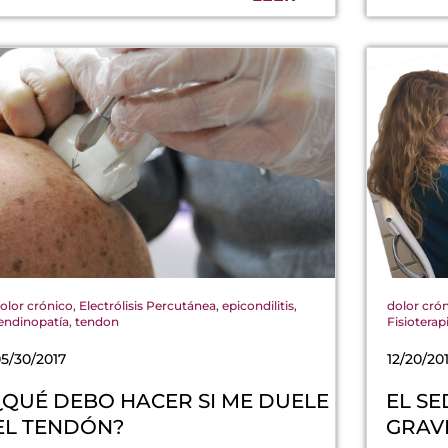
olor crónico
,
Electrólisis Percutánea
,
epicondilitis
,
dolor cró
endinopatía
,
tendon
Fisioterap
5/30/2017
12/20/20
¿QUÉ DEBO HACER SI ME DUELE
EL SE
EL TENDÓN?
GRAV