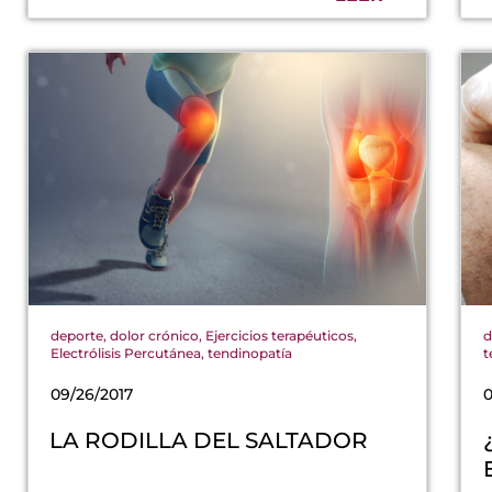
deporte
,
dolor crónico
,
Ejercicios terapéuticos
,
d
Electrólisis Percutánea
,
tendinopatía
t
09/26/2017
0
LA RODILLA DEL SALTADOR