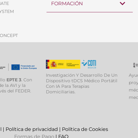
MATE
FORMACIÓN
SYSTEM
CONCEPT
Investigación Y Desarrollo De Un
Ayud
llo
EPTE 3
. Con
Dispositivo tDCS Médico Portátil
proy
e la AVI y la
Con IA Para Terapias
médi
vés del FEDER.
Domiciliarias.
medi
l
|
Política de privacidad
|
Política de Cookies
Formas de Pago
|
FAQ