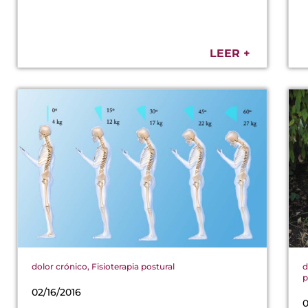
LEER +
dolor crónico
,
Fisioterapia postural
d
p
02/16/2016
0