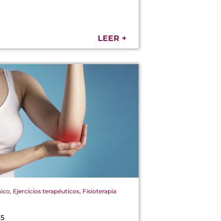
LEER +
nico
,
Ejercicios terapéuticos
,
Fisioterapia
15