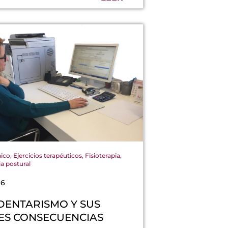
nico
,
Ejercicios terapéuticos
,
Fisioterapia
,
ia postural
16
DENTARISMO Y SUS
ES CONSECUENCIAS