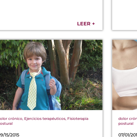
LEER +
olor crónico
,
Ejercicios terapéuticos
,
Fisioterapia
dolor cró
ostural
postural
9/15/2015
07/01/20