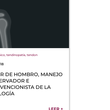
nico
,
tendinopatía
,
tendon
18
R DE HOMBRO, MANEJO
ERVADOR E
VENCIONISTA DE LA
LOGÍA
LEER +