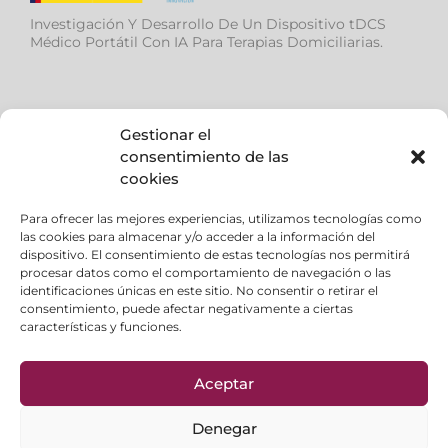
Investigación Y Desarrollo De Un Dispositivo tDCS
Médico Portátil Con IA Para Terapias Domiciliarias.
Gestionar el
consentimiento de las
cookies
Ayuda de la (AVI), para desarrollar el proyecto IMS –
Dispositivo modular médico multiterapia con
Para ofrecer las mejores experiencias, utilizamos tecnologías como
las cookies para almacenar y/o acceder a la información del
diagnóstico mediante EEG e Inteligencia Artificial.
dispositivo. El consentimiento de estas tecnologías nos permitirá
procesar datos como el comportamiento de navegación o las
identificaciones únicas en este sitio. No consentir o retirar el
consentimiento, puede afectar negativamente a ciertas
características y funciones.
Aviso Legal
|
Política de privacidad
|
Política de
Cookies
Aceptar
Formas de Pago
|
FAQ
Política de Calidad
|
Política Ambiental
Denegar