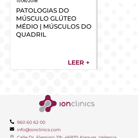
11/06/2018
10/02/2018
PATOLOGIAS DO
LANÇAME
MÚSCULO GLÚTEO
ECÓGRAFO
MÉDIO | MÚSCULOS DO
EPTE® UL
QUADRIL
LEER +
960 60 62 00
info@ionclinics.com
Calle Dr. Fleming 21b, 46970 Alaquas, Valencia