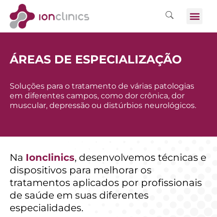
ÁREAS DE ESPECIALIZAÇÃO
Soluções para o tratamento de várias patologias
em diferentes campos, como dor crônica, dor
muscular, depressão ou distúrbios neurológicos.
Na
Ionclinics
, desenvolvemos técnicas e
dispositivos para melhorar os
tratamentos aplicados por profissionais
de saúde em suas diferentes
especialidades.