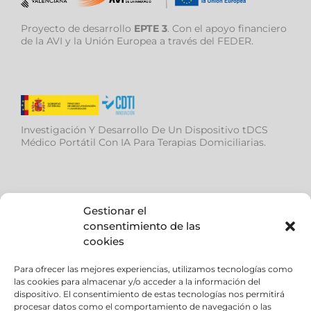
Proyecto de desarrollo
EPTE 3
. Con el apoyo financiero
de la AVI y la Unión Europea a través del FEDER.
Investigación Y Desarrollo De Un Dispositivo tDCS
Médico Portátil Con IA Para Terapias Domiciliarias.
Gestionar el
consentimiento de las
cookies
Ayuda de la (AVI), para desarrollar el proyecto IMS –
Dispositivo modular médico multiterapia con
Para ofrecer las mejores experiencias, utilizamos tecnologías como
diagnóstico mediante EEG e Inteligencia Artificial.
las cookies para almacenar y/o acceder a la información del
dispositivo. El consentimiento de estas tecnologías nos permitirá
procesar datos como el comportamiento de navegación o las