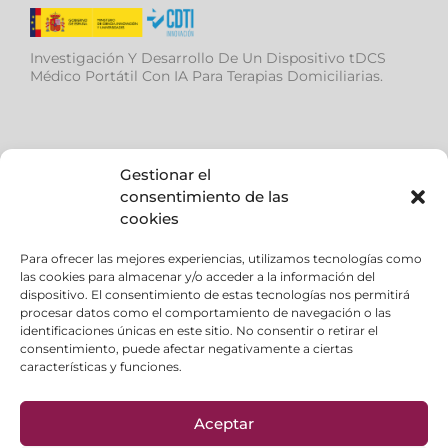
Investigación Y Desarrollo De Un Dispositivo tDCS
Médico Portátil Con IA Para Terapias Domiciliarias.
Gestionar el
consentimiento de las
cookies
Ayuda de la (AVI), para desarrollar el proyecto IMS –
Dispositivo modular médico multiterapia con
Para ofrecer las mejores experiencias, utilizamos tecnologías como
diagnóstico mediante EEG e Inteligencia Artificial.
las cookies para almacenar y/o acceder a la información del
dispositivo. El consentimiento de estas tecnologías nos permitirá
procesar datos como el comportamiento de navegación o las
identificaciones únicas en este sitio. No consentir o retirar el
consentimiento, puede afectar negativamente a ciertas
características y funciones.
Aviso Legal
|
Política de privacidad
|
Política de
Cookies
Aceptar
Formas de Pago
|
FAQ