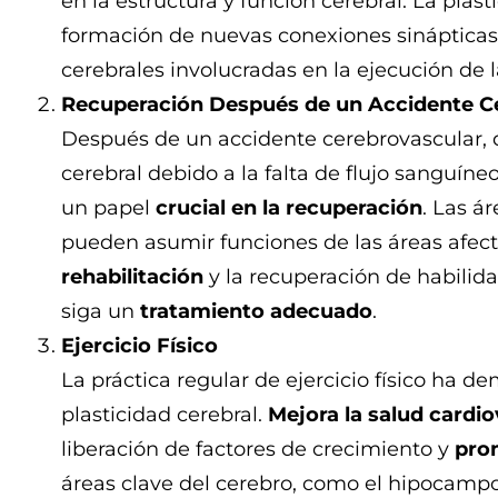
en la estructura y función cerebral. La plasti
formación de nuevas conexiones sinápticas 
cerebrales involucradas en la ejecución de 
Recuperación Después de un Accidente C
Después de un accidente cerebrovascular,
cerebral debido a la falta de flujo sanguíneo
un papel
crucial en la recuperación
. Las á
pueden asumir funciones de las áreas afect
rehabilitación
y la recuperación de habilid
siga un
tratamiento adecuado
.
Ejercicio Físico
La práctica regular de ejercicio físico ha d
plasticidad cerebral.
Mejora la salud cardi
liberación de factores de crecimiento y
pro
áreas clave del cerebro, como el hipocamp