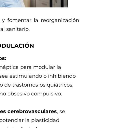
 y fomentar la reorganización
l sanitario.
ODULACIÓN
os:
ináptica para modular la
 sea estimulando o inhibiendo
o de trastornos psiquiátricos,
orno obsesivo compulsivo.
tes cerebrovasculares
, se
otenciar la plasticidad