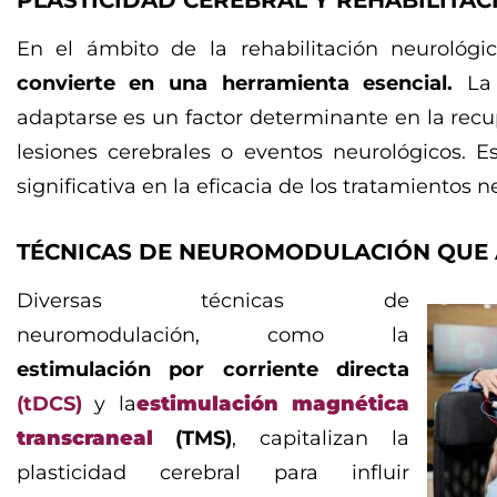
PLASTICIDAD CEREBRAL Y REHABILITA
En el ámbito de la rehabilitación neurológi
convierte en una herramienta esencial.
La 
adaptarse es un factor determinante en la rec
lesiones cerebrales o eventos neurológicos. 
significativa en la eficacia de los tratamientos
TÉCNICAS DE NEUROMODULACIÓN QUE
Diversas técnicas de
neuromodulación, como la
estimulación por corriente directa
(tDCS)
y la
estimulación magnética
transcraneal
(TMS)
, capitalizan la
plasticidad cerebral para influir