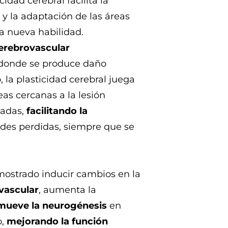
cidad cerebral facilita la
y la adaptación de las áreas
la nueva habilidad.
erebrovascular
 donde se produce daño
, la plasticidad cerebral juega
reas cercanas a la lesión
adas,
facilitando la
ades perdidas, siempre que se
emostrado inducir cambios en la
ovascular
, aumenta la
mueve la neurogénesis
en
o,
mejorando la función