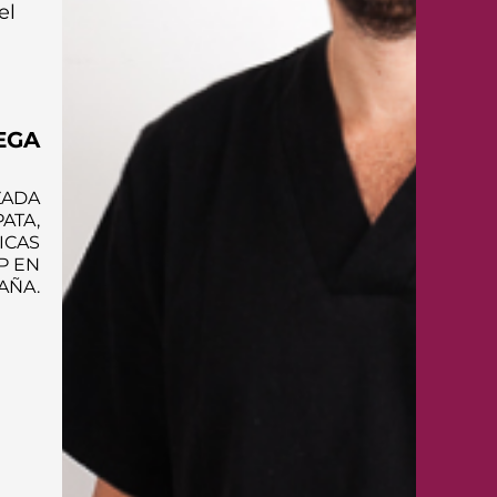
el
EGA
ZADA
ATA,
ICAS
P EN
AÑA.