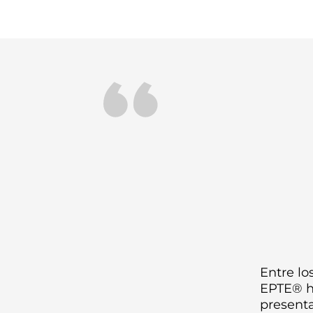
“
Entre lo
EPTE® ha
presenta