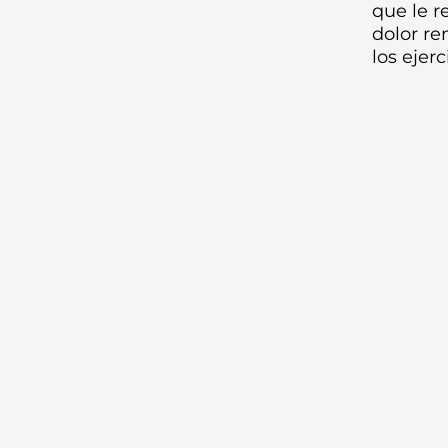
que le r
dolor re
los ejer