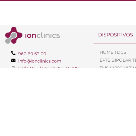
DISPOSITIVOS
HOME TDCS
960 60 62 00
EPTE BIPOLAR 
info@ionclinics.com
TMS M-100 ULTI
Calle Dr. Fleming 21b, 46970
Alaquas, Valencia
EPTE BIPOLAR 
EPTE SYSTEM
FMS
EPTE INERCIAL 