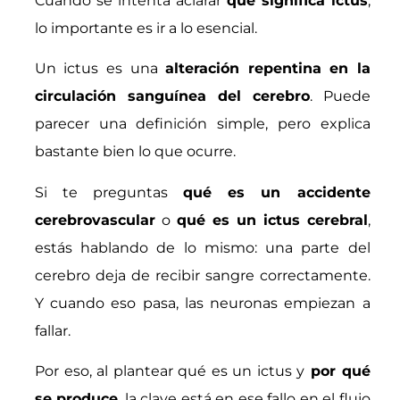
Cuando se intenta aclarar
qué significa ictus
,
lo importante es ir a lo esencial.
Un ictus es una
alteración repentina en la
circulación sanguínea del cerebro
. Puede
parecer una definición simple, pero explica
bastante bien lo que ocurre.
Si te preguntas
qué es un accidente
cerebrovascular
o
qué es un ictus cerebral
,
estás hablando de lo mismo: una parte del
cerebro deja de recibir sangre correctamente.
Y cuando eso pasa, las neuronas empiezan a
fallar.
Por eso, al plantear qué es un ictus y
por qué
se produce
, la clave está en ese fallo en el flujo