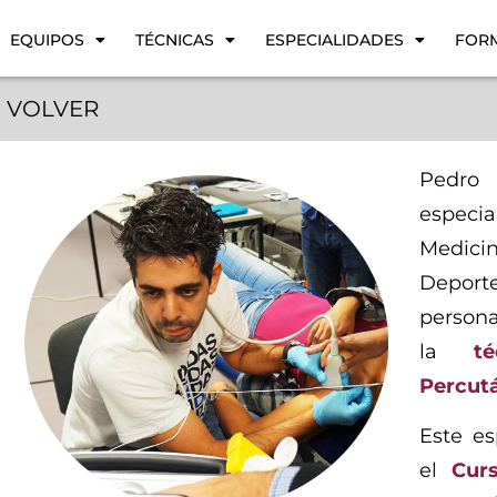
EQUIPOS
TÉCNICAS
ESPECIALIDADES
FOR
VOLVER
Pedro
especi
Medici
Deport
persona
la
t
Percutá
Este es
el
Curs