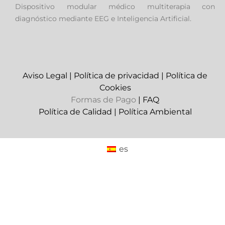
Dispositivo modular médico multiterapia con
diagnóstico mediante EEG e Inteligencia Artificial.
Aviso Legal
|
Política de privacidad
|
Política de
Cookies
Formas de Pago
|
FAQ
Política de Calidad
|
Política Ambiental
es