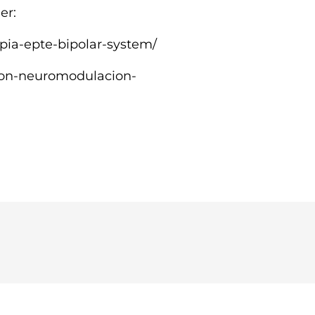
er:
apia-epte-bipolar-system/
cion-neuromodulacion-