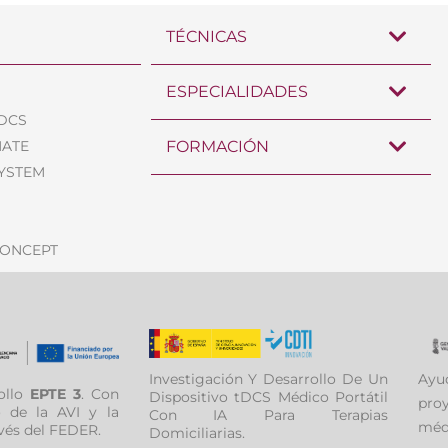
TÉCNICAS
ESPECIALIDADES
TDCS
MATE
FORMACIÓN
SYSTEM
CONCEPT
Investigación Y Desarrollo De Un
Ayud
ollo
EPTE 3
. Con
Dispositivo tDCS Médico Portátil
pro
o de la AVI y la
Con IA Para Terapias
méd
vés del FEDER.
Domiciliarias.