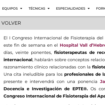
EQUIPOS
TÉCNICAS
ESPECIALIDADES
FOR
VOLVER
El I Congreso Internacional de Fisioterapia de
este fin de semana en el
Hospital Vall d’Heb
días, veinte ponentes,
fisioterapeutas de re
internacional
, hablarán sobre conceptos relacio
razonamiento clínico relacionadas con la
fisiot
Una cita ineludible para los
profesionales de la
presente e intervendrá con una ponencia
Ja
Docencia e Investigación de EPTE®.
Os con
Congreso Internacional de Fisioterapia del A