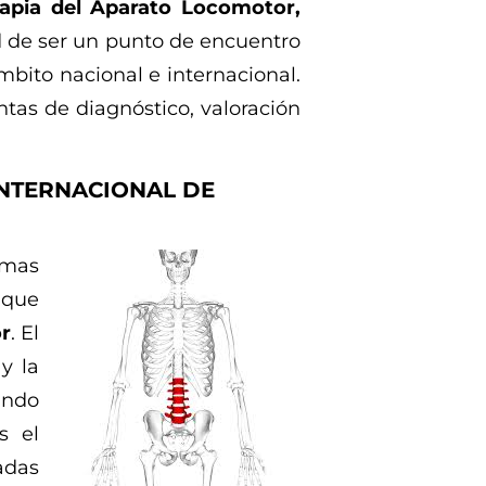
rapia del Aparato Locomotor,
d de ser un punto de encuentro
mbito nacional e internacional.
tas de diagnóstico, valoración
INTERNACIONAL DE
imas
 que
or
. El
y la
ando
s el
adas