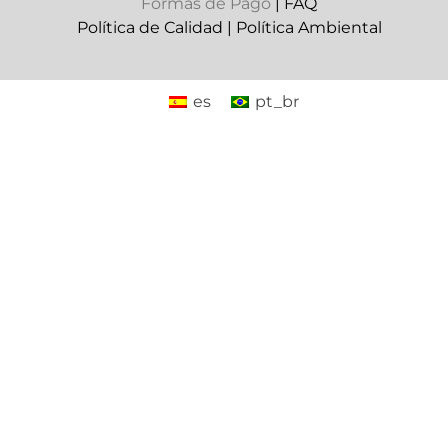
Formas de Pago
|
FAQ
Política de Calidad
|
Política Ambiental
es
pt_br