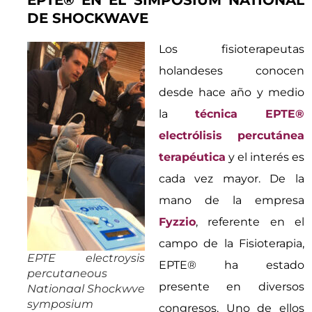
EPTE® EN EL SIMPOSIUM NATIONAL
DE SHOCKWAVE
Los fisioterapeutas
holandeses conocen
desde hace año y medio
la
técnica EPTE®
electrólisis percutánea
terapéutica
y el interés es
cada vez mayor. De la
mano de la empresa
Fyzzio
, referente en el
campo de la Fisioterapia,
EPTE electroysis
EPTE® ha estado
percutaneous
presente en diversos
Nationaal Shockwve
symposium
congresos. Uno de ellos