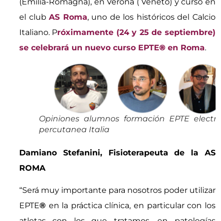
(Emilia-Romagna), en Verona ( Véneto) y curso en
el club
AS Roma
, uno de los históricos del Calcio
Italiano. P
róximamente (24 y 25 de septiembre)
se celebrará un nuevo curso EPTE
®
en Roma
.
Opiniones alumnos formación EPTE electrol
percutanea Italia
Damiano Stefanini, Fisioterapeuta de la AS
ROMA
“Será muy importante para nosotros poder utilizar
EPTE
®
en la práctica clínica, en particular con los
atletas con los que tratamos, en patologías