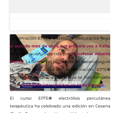
La formación EPTE
®
electrólisis percutánea llegó
el pasado mes de abril, por primera vez a Italia
,
en la formación impartida por
el profesor Alberto
Muñoz
. La formación (impartida en italiano) siguió
la misma estructura de la formación EPTE
®
electrólisis percutánea en la que se han formado
más
de 1.300 fisioterapeutas en toda España
.
El curso EPTE
®
electrólisis percutánea
terapéutica ha celebrado una edición en Cesena