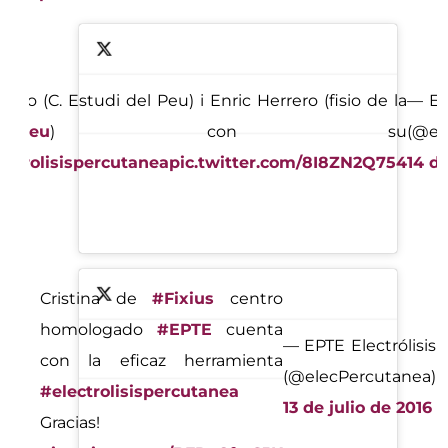
Bayo (C. Estudi del Peu) i Enric Herrero (fisio de la
— EPT
ndreu
) con su
(@el
ectrolisispercutanea
pic.twitter.com/8I8ZN2Q754
14 de
Cristina de
#Fixius
centro
homologado
#EPTE
cuenta
— EPTE Electrólisis
con la eficaz herramienta
(@elecPercutanea)
#electrolisispercutanea
13 de julio de 2016
Gracias!