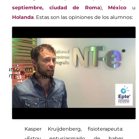
septiembre, ciudad de Roma
),
México
u
Holanda
. Estas son las opiniones de los alumnos:
Curso
en
®
EPTE
Holanda:
Kasper Kruijdenberg, fisioterapeuta:
«Estoy entusiasmado de haber