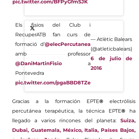
pic.twitter.com/BFPyGfmSJK
Els fisios del Club i
RecuperATB fan curs de
— Atlètic Balears
formació d’
@elecPercutanea
(@atleticbalears)
amb professor
6 de julio de
@DaniMartinFisio
a
2016
Pontevedra
pic.twitter.com/pgaBBD8TZe
Gracias a la formación EPTE
®
electrólisis
percutánea terapéutica, la técnica EPTE
®
ha
llegado a varios rincones del planeta:
Suiza,
Dubai, Guatemala, México, Italia, Países Bajos,