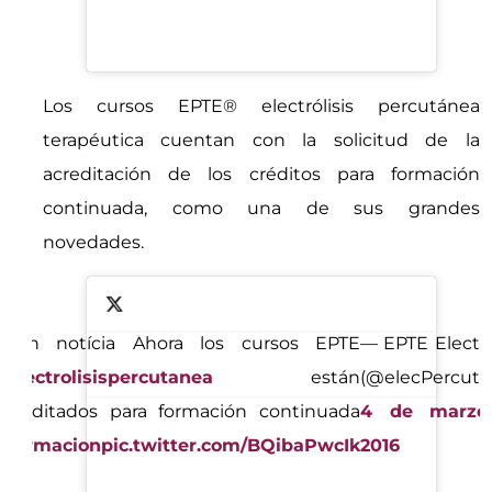
Los cursos EPTE® electrólisis percutánea
terapéutica cuentan con la solicitud de la
acreditación de los créditos para formación
continuada, como una de sus grandes
novedades.
¡Gran notícia Ahora los cursos EPTE
— EPTE Electró
#electrolisispercutanea
están
(@elecPercuta
acreditados para formación continuada
4 de marzo
#formacion
pic.twitter.com/BQibaPwcIk
2016