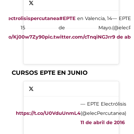
#electrolisispercutanea
#EPTE
en Valencia, 14
— EPTE El
 15 de Mayo.
(@elecPe
://t.co/Kj00w7Zy90
pic.twitter.com/cTnqiNGJrr
9 de abr
CURSOS EPTE EN JUNIO
— EPTE Electrólisis
https://t.co/U0VduUnmL4
(@elecPercutanea)
11 de abril de 2016