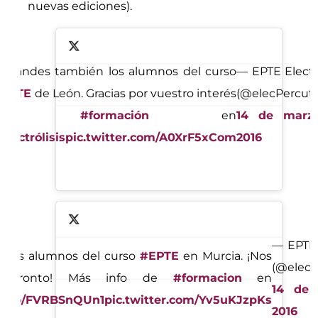
nuevas ediciones).
 grandes también los alumnos del curso
— EPTE Electró
#EPTE
de León. Gracias por vuestro interés
(@elecPercut
en
#formación
en
14 de marz
electrólisis
pic.twitter.com/A0XrF5xCom
2016
— EPTE E
s los alumnos del curso
#EPTE
en Murcia. ¡Nos
(@elecP
s pronto! Más info de
#formacion
en
14 de
//t.co/FVRBSnQUn1
pic.twitter.com/Yv5uKJzpKs
2016