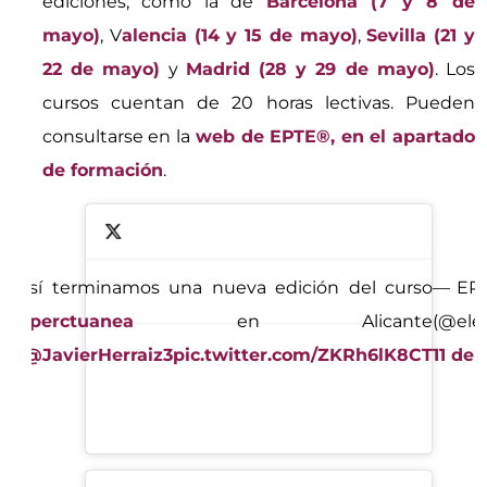
ediciones, como la de
Barcelona (7 y 8 de
mayo)
, V
alencia (14 y 15 de mayo)
,
Sevilla (21 y
22 de mayo)
y
Madrid (28 y 29 de mayo)
. Los
cursos cuentan de 20 horas lectivas. Pueden
consultarse en la
web de EPTE®, en el apartado
de formación
.
o! Así terminamos una nueva edición del curso
— EPTE
lisisperctuanea
en Alicante
(@ele
mas
@JavierHerraiz3
pic.twitter.com/ZKRh6lK8CT
11 de 