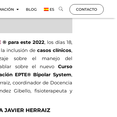
MACIÓN
BLOG
ES
CONTACTO
E
® para este 2022
, los días 18,
 la inclusión de
casos clínicos
,
aje sobre el manejo del
ablar sobre el nuevo
Curso
zación EPTE® Bipolar System
,
rraiz, coordinador de Docencia
dez Gibello, fisioterapeuta y
A JAVIER HERRAIZ