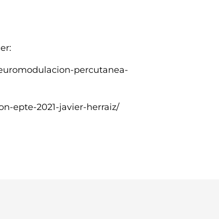
er:
-neuromodulacion-percutanea-
n-epte-2021-javier-herraiz/