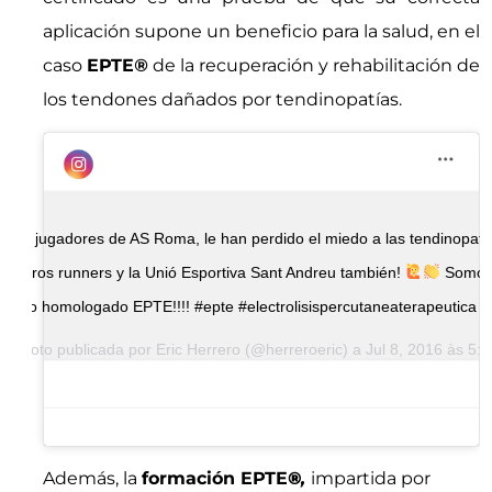
aplicación supone un beneficio para la salud, en el
caso
EPTE
®
de la recuperación y rehabilitación de
los tendones dañados por tendinopatías.
Si los jugadores de AS Roma, le han perdido el miedo a las tendinopatí
nuestros runners y la Unió Esportiva Sant Andreu también!
Somo
centro homologado EPTE!!!! #epte #electrolisispercutaneaterapeutica
ma foto publicada por Eric Herrero (@herreroeric) a
Jul 8, 2016 às 5:
Además, la
formación EPTE
®
,
impartida por