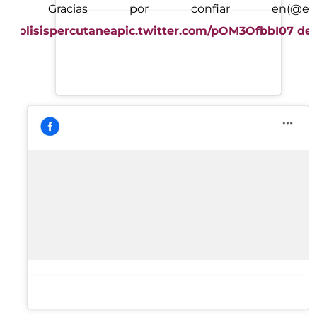
che. Gracias por confiar en
(@el
ectrolisispercutanea
pic.twitter.com/pOM3OfbbI0
7 de 