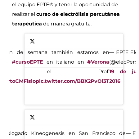
el equipo EPTE® y tener la oportunidad de
realizar el
curso de electrólisis percutánea
terapéutica
de manera gratuita.
te fin de semana también estamos en
— EPTE Elec
alia
.
#cursoEPTE
en italiano en
#Verona
(@elecPerc
con el Prof.
19 de ju
bertoCMFisio
pic.twitter.com/BBX2PvOl3T
2016
omologado Kineogenesis en San Francisco de
— EPT