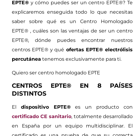
EPTE
®
y cómo puedes ser un centro EPTE
®
? Te
explicaremos enseguida todo lo que necesitas
saber sobre qué es un Centro Homologado
EPTE
®
, cuáles son las ventajas de ser un centro
EPTE
®,
dónde puedes encontrar nuestros
centros EPTE
®
y qué
ofertas EPTE
®
electrólisis
percutánea
tenemos exclusivamente para ti.
Quiero ser centro homologado EPTE
CENTROS EPTE® EN 8 PAÍSES
DISTINTOS
El
dispositivo EPTE
®
es un producto con
certificado CE sanitario
, totalmente desarrollado
en España por un equipo multidisciplinar. El
certificado es una prueba de que su correcta