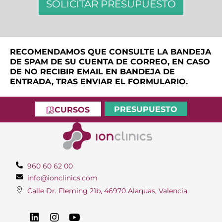
d
SOLICITAR PRESUPUESTO
e
v
e
r
i
RECOMENDAMOS QUE CONSULTE LA BANDEJA
f
DE SPAM DE SU CUENTA DE CORREO, EN CASO
i
DE NO RECIBIR EMAIL EN BANDEJA DE
c
ENTRADA, TRAS ENVIAR EL FORMULARIO.
a
c
PRESUPUESTO
CURSOS
i
ó
n
*
960 60 62 00
info@ionclinics.com
Calle Dr. Fleming 21b, 46970 Alaquas, Valencia