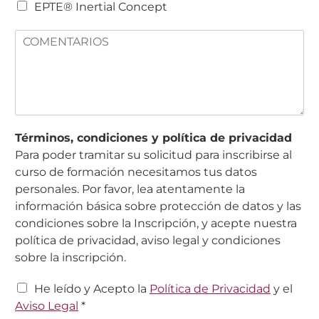
i
EPTE® Inertial Concept
t
i
C
v
o
o
m
E
e
P
n
T
t
E
a
?
r
Términos, condiciones y política de privacidad
i
Para poder tramitar su solicitud para inscribirse al
o
curso de formación necesitamos tus datos
s
personales. Por favor, lea atentamente la
información básica sobre protección de datos y las
condiciones sobre la Inscripción, y acepte nuestra
política de privacidad, aviso legal y condiciones
sobre la inscripción.
C
He leído y Acepto la
Política de Privacidad
y el
a
Aviso Legal
*
s