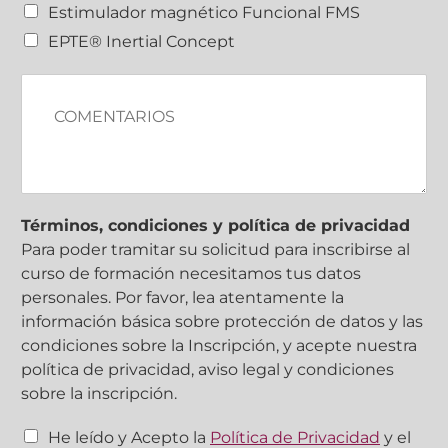
Estimulador magnético Funcional FMS
s
i
EPTE® Inertial Concept
t
i
C
v
o
o
m
E
e
P
n
T
t
E
a
?
r
Términos, condiciones y política de privacidad
i
Para poder tramitar su solicitud para inscribirse al
o
curso de formación necesitamos tus datos
s
personales. Por favor, lea atentamente la
información básica sobre protección de datos y las
condiciones sobre la Inscripción, y acepte nuestra
política de privacidad, aviso legal y condiciones
sobre la inscripción.
C
He leído y Acepto la
Política de Privacidad
y el