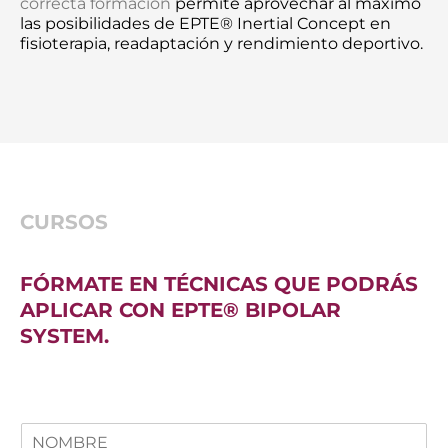
correcta formación
permite aprovechar al máximo
las posibilidades de EPTE® Inertial Concept en
fisioterapia, readaptación y rendimiento deportivo.
CURSOS
FÓRMATE EN TÉCNICAS QUE PODRÁS
APLICAR CON EPTE® BIPOLAR
SYSTEM.
N