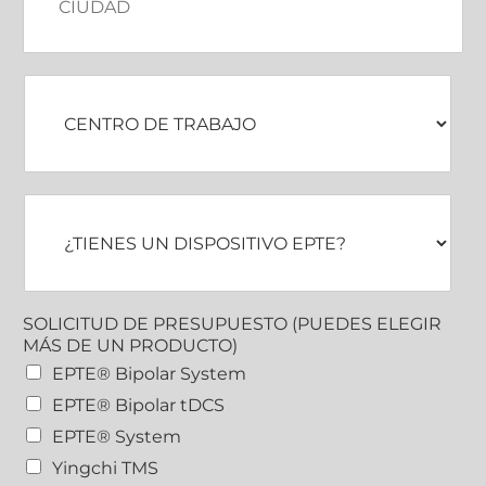
u
d
a
d
C
*
e
n
t
r
o
¿
d
T
e
i
t
e
r
n
a
e
b
SOLICITUD DE PRESUPUESTO (PUEDES ELEGIR
s
a
MÁS DE UN PRODUCTO)
u
j
EPTE® Bipolar System
n
o
d
EPTE® Bipolar tDCS
i
EPTE® System
s
p
Yingchi TMS
o