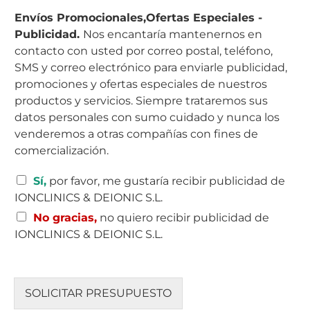
i
Envíos Promocionales,Ofertas Especiales -
l
Publicidad.
Nos encantaría mantenernos en
l
contacto con usted por correo postal, teléfono,
a
s
SMS y correo electrónico para enviarle publicidad,
d
promociones y ofertas especiales de nuestros
e
productos y servicios. Siempre trataremos sus
v
datos personales con sumo cuidado y nunca los
e
venderemos a otras compañías con fines de
r
i
comercialización.
f
i
C
Sí,
por favor, me gustaría recibir publicidad de
c
a
IONCLINICS & DEIONIC S.L.
a
s
c
No gracias,
no quiero recibir publicidad de
i
i
l
IONCLINICS & DEIONIC S.L.
ó
l
n
a
*
s
d
SOLICITAR PRESUPUESTO
e