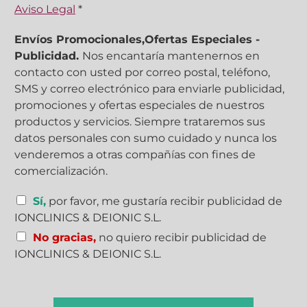
a
Aviso Legal
*
s
i
Envíos Promocionales,Ofertas Especiales -
l
Publicidad.
Nos encantaría mantenernos en
l
contacto con usted por correo postal, teléfono,
a
s
SMS y correo electrónico para enviarle publicidad,
d
promociones y ofertas especiales de nuestros
e
productos y servicios. Siempre trataremos sus
v
datos personales con sumo cuidado y nunca los
e
venderemos a otras compañías con fines de
r
i
comercialización.
f
i
C
Sí,
por favor, me gustaría recibir publicidad de
c
a
IONCLINICS & DEIONIC S.L.
a
s
c
No gracias,
no quiero recibir publicidad de
i
i
l
IONCLINICS & DEIONIC S.L.
ó
l
n
a
*
s