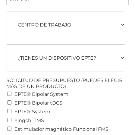
i
*
u
C
d
e
a
n
d
t
*
r
o
¿
d
T
e
i
t
e
r
n
a
e
b
SOLICITUD DE PRESUPUESTO (PUEDES ELEGIR
s
a
MÁS DE UN PRODUCTO)
u
j
EPTE® Bipolar System
n
o
d
EPTE® Bipolar tDCS
i
EPTE® System
s
p
Yingchi TMS
o
Estimulador magnético Funcional FMS
s