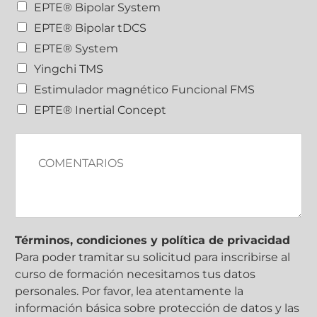
j
EPTE® Bipolar System
n
o
d
EPTE® Bipolar tDCS
i
EPTE® System
s
p
Yingchi TMS
o
Estimulador magnético Funcional FMS
s
i
EPTE® Inertial Concept
t
i
C
v
o
o
m
E
e
P
n
T
t
E
a
?
r
Términos, condiciones y política de privacidad
i
Para poder tramitar su solicitud para inscribirse al
o
curso de formación necesitamos tus datos
s
personales. Por favor, lea atentamente la
información básica sobre protección de datos y las