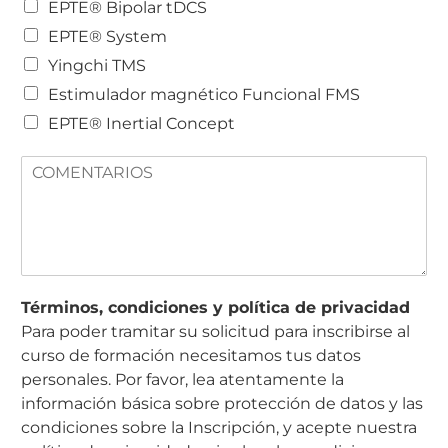
d
EPTE® Bipolar tDCS
i
EPTE® System
s
p
Yingchi TMS
o
Estimulador magnético Funcional FMS
s
i
EPTE® Inertial Concept
t
i
C
v
o
o
m
E
e
P
n
T
t
E
a
?
r
Términos, condiciones y política de privacidad
i
Para poder tramitar su solicitud para inscribirse al
o
curso de formación necesitamos tus datos
s
personales. Por favor, lea atentamente la
información básica sobre protección de datos y las
condiciones sobre la Inscripción, y acepte nuestra