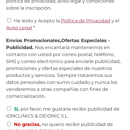
política de privacidad, aviso legal y condiciones
sobre la inscripción.
C
He leído y Acepto la
Política de Privacidad
y el
a
Aviso Legal
*
s
i
Envíos Promocionales,Ofertas Especiales -
l
Publicidad.
Nos encantaría mantenernos en
l
contacto con usted por correo postal, teléfono,
a
s
SMS y correo electrónico para enviarle publicidad,
d
promociones y ofertas especiales de nuestros
e
productos y servicios. Siempre trataremos sus
v
datos personales con sumo cuidado y nunca los
e
venderemos a otras compañías con fines de
r
i
comercialización.
f
i
C
Sí,
por favor, me gustaría recibir publicidad de
c
a
IONCLINICS & DEIONIC S.L.
a
s
c
No gracias,
no quiero recibir publicidad de
i