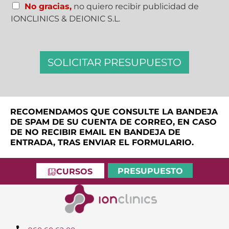
c
No gracias,
no quiero recibir publicidad de
i
i
l
IONCLINICS & DEIONIC S.L.
ó
l
n
a
*
s
d
SOLICITAR PRESUPUESTO
e
v
e
r
i
RECOMENDAMOS QUE CONSULTE LA BANDEJA
f
DE SPAM DE SU CUENTA DE CORREO, EN CASO
i
DE NO RECIBIR EMAIL EN BANDEJA DE
c
ENTRADA, TRAS ENVIAR EL FORMULARIO.
a
c
PRESUPUESTO
CURSOS
i
ó
n
*