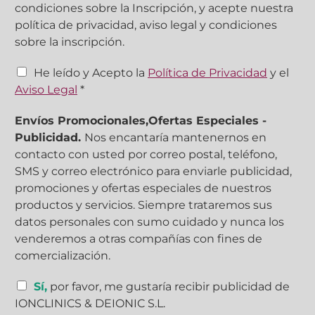
condiciones sobre la Inscripción, y acepte nuestra
política de privacidad, aviso legal y condiciones
sobre la inscripción.
C
He leído y Acepto la
Política de Privacidad
y el
a
Aviso Legal
*
s
i
Envíos Promocionales,Ofertas Especiales -
l
Publicidad.
Nos encantaría mantenernos en
l
contacto con usted por correo postal, teléfono,
a
s
SMS y correo electrónico para enviarle publicidad,
d
promociones y ofertas especiales de nuestros
e
productos y servicios. Siempre trataremos sus
v
datos personales con sumo cuidado y nunca los
e
venderemos a otras compañías con fines de
r
i
comercialización.
f
i
C
Sí,
por favor, me gustaría recibir publicidad de
c
a
IONCLINICS & DEIONIC S.L.
a
s