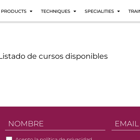
PRODUCTS
TECHNIQUES
SPECIALITIES
TRAI
Listado de cursos disponibles
N
C
o
o
m
r
b
r
C
Acepto la
política de privacidad