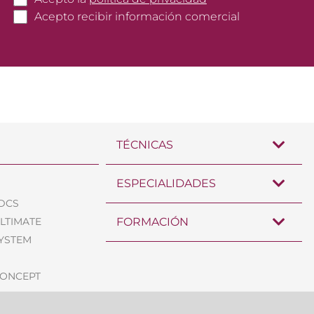
r
e
a
Acepto recibir información comercial
e
o
s
*
e
i
l
l
e
l
c
a
t
s
r
d
ó
e
n
v
TÉCNICAS
i
e
c
r
o
i
ESPECIALIDADES
*
f
TDCS
i
ULTIMATE
FORMACIÓN
c
a
SYSTEM
c
i
CONCEPT
ó
n
*